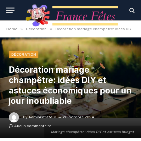
»
»
Home
Décoration
Décoration mariage champêtre: idées DIY et astuces économiques pour un jour inoubliable
DÉCORATION
Décoration mariage
champêtre: idées DIY et
astuces économiques pour un
jour inoubliable
By
Administrateur
20 octobre 2024
Aucun commentaire
Mariage champêtre: déco DIY et astuces budget