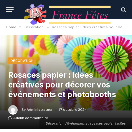
»
»
Home
Décoration
Rosaces papier : idées créatives pour décorer vos événements et photobooths
DÉCORATION
Rosaces papier : idées
créatives pour décorer vos
événements et photobooths
By
Administrateur
17 octobre 2024
Aucun commentaire
Décoration d'événements : rosaces papier faciles