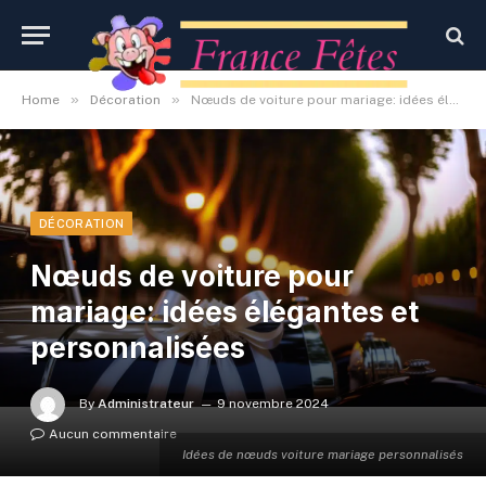
»
»
Home
Décoration
Nœuds de voiture pour mariage: idées élégantes et personnalisées
DÉCORATION
Nœuds de voiture pour
mariage: idées élégantes et
personnalisées
By
Administrateur
9 novembre 2024
Aucun commentaire
Idées de nœuds voiture mariage personnalisés