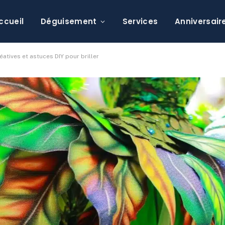
ccueil
Déguisement
Services
Anniversair
atives et astuces DIY pour briller