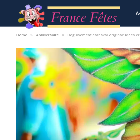
A
»
»
Home
Anniversaire
Déguisement carnaval original: idées cré