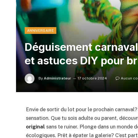
ANNIVERSAIRE
Déguisement carnaval o
et astuces DIY pour bri
By
Administrateur
17 octobre 2024
Aucun co
Envie de sortir du lot pour le prochain carnaval
sensation. Que tu sois adulte ou parent, décou
original
sans te ruiner. Plonge dans un monde de
écologiques. Prêt à épater la galerie? C’est parti