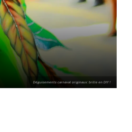
Déguisements carnaval originaux: brille en DIY !