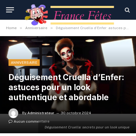
»
»
Home
Anniversaire
Déguisement Cruella d’Enfer: astuces pour un look authentique et abordable
ANNIVERSAIRE
Déguisement Cruella d’Enfer:
astuces pour un look
authentique et abordable
By
Administrateur
30 octobre 2024
Aucun commentaire
Déguisement Cruella: secrets pour un look unique