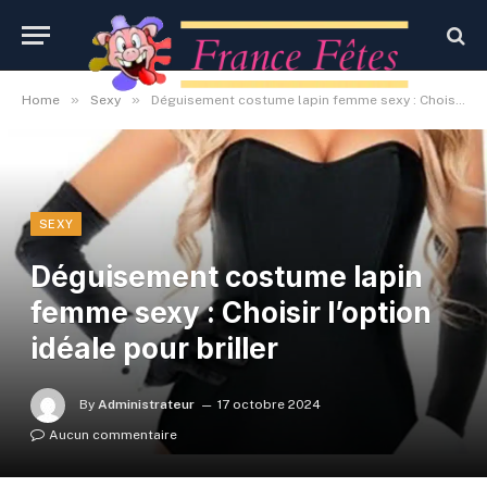
»
»
Home
Sexy
Déguisement costume lapin femme sexy : Choisir l’option idéale pour briller
SEXY
Déguisement costume lapin
femme sexy : Choisir l’option
idéale pour briller
By
Administrateur
17 octobre 2024
Aucun commentaire