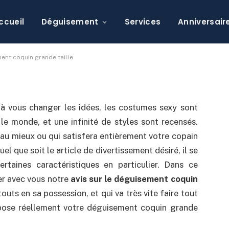
ir le plus beau
ande taille
ccueil
Déguisement
Services
Anniversair
mmentaire
ent coquin grande taille
à vous changer les idées, les costumes sexy sont
e monde, et une infinité de styles sont recensés.
ra au mieux ou qui satisfera entièrement votre copain
el que soit le article de divertissement désiré, il se
taines caractéristiques en particulier. Dans ce
ger avec vous notre
avis sur le déguisement coquin
uts en sa possession, et qui va très vite faire tout
opose réellement votre déguisement coquin grande