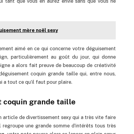
lui tant que vous en aurez envie sans que vous ne
guisement mère noël sexy
lement aimé en ce qui concerne votre déguisement
sign, particulièrement au goût du jour, qui donne
eigne a alors fait preuve de beaucoup de créativité
éguisement coquin grande taille qui, entre nous,
 a tout ce qu’il faut pour plaire.
 coquin grande taille
article de divertissement sexy qui a très vite faire
il regroupe une grande somme d’intérêts tous très
ue
, votre pote pourra alors se lancer en plein cœur