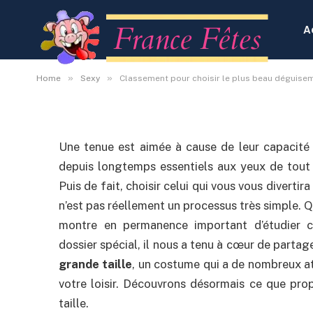
Classement pour chois
déguisement coquin gr
A
By
Administrateur
4 octobre 2020
Aucun co
»
»
Home
Sexy
Classement pour choisir le plus beau déguisem
Une tenue est aimée à cause de leur capacité 
depuis longtemps essentiels aux yeux de tout l
Puis de fait, choisir celui qui vous vous diverti
n’est pas réellement un processus très simple. Qu
montre en permanence important d’étudier cer
dossier spécial, il nous a tenu à cœur de parta
grande taille
, un costume qui a de nombreux ato
votre loisir. Découvrons désormais ce que pr
taille.