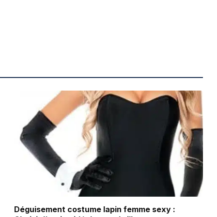
Déguisement costume lapin femme sexy :