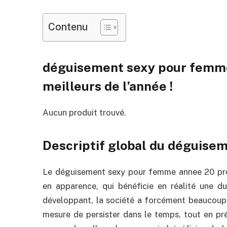
Contenu
déguisement sexy pour femme
meilleurs de l’année !
Aucun produit trouvé.
Descriptif global du déguis
Le déguisement sexy pour femme annee 20 prend 
en apparence, qui bénéficie en réalité une dur
développant, la société a forcément beaucoup t
mesure de persister dans le temps, tout en prés