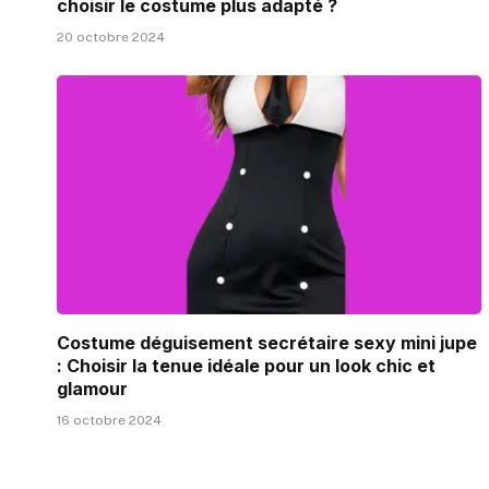
choisir le costume plus adapté ?
20 octobre 2024
Costume déguisement secrétaire sexy mini jupe
: Choisir la tenue idéale pour un look chic et
glamour
16 octobre 2024