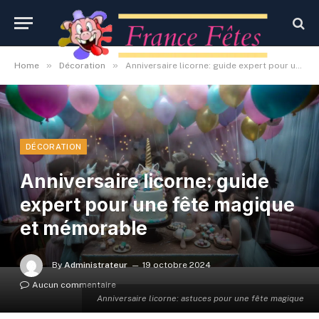
»
»
Home
Décoration
Anniversaire licorne: guide expert pour une fête magique et mémorable
DÉCORATION
Anniversaire licorne: guide
expert pour une fête magique
et mémorable
By
Administrateur
19 octobre 2024
Aucun commentaire
Anniversaire licorne: astuces pour une fête magique