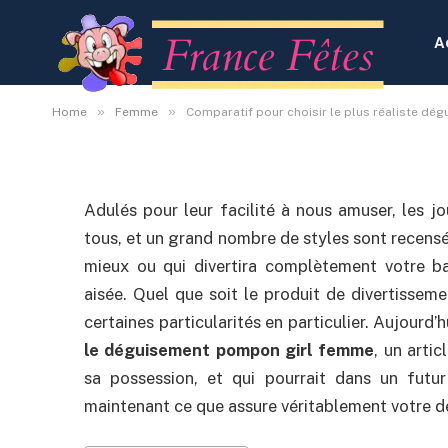
Comparatif pour choisir
déguisement pompon 
A
By
Administrateur
18 septembre 2020
Aucun
»
»
Home
Femme
Comparatif pour choisir le plus réaliste d
Adulés pour leur facilité à nous amuser, les 
tous, et un grand nombre de styles sont recensés.
mieux ou qui divertira complètement votre ba
aisée. Quel que soit le produit de divertissemen
certaines particularités en particulier. Aujourd’
le déguisement pompon girl femme
, un arti
sa possession, et qui pourrait dans un futur
maintenant ce que assure véritablement votre