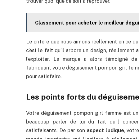
trouver quoi que ce soit à réprouver.
Classement pour acheter le meilleur dég
Le critère que nous aimons réellement en ce q
c’est le fait qu’il arbore un design, réellemen
l’exploiter. La marque a alors témoigné d
fabriquant votre déguisement pompon girl femme q
pour satisfaire.
Les points forts du déguise
Votre déguisement pompon girl femme est un pr
beaucoup parler de lui du fait qu’il conce
satisfaisants. De par son
aspect ludique
, votr
monde imaginaire qui l’incitera à réellement