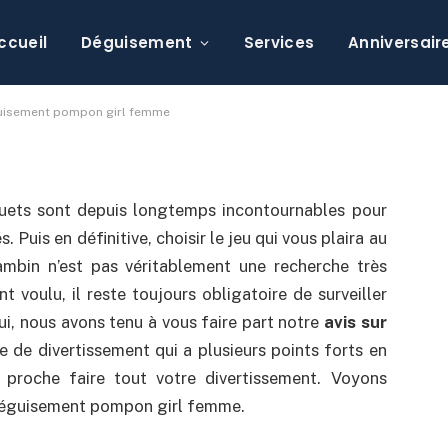
 le plus réaliste
girl femme
ccueil
Déguisement
Services
Anniversair
 commentaire
éguisement pompon girl femme
jouets sont depuis longtemps incontournables pour
 Puis en définitive, choisir le jeu qui vous plaira au
mbin n’est pas véritablement une recherche très
t voulu, il reste toujours obligatoire de surveiller
hui, nous avons tenu à vous faire part notre
avis sur
cle de divertissement qui a plusieurs points forts en
 proche faire tout votre divertissement. Voyons
 déguisement pompon girl femme.