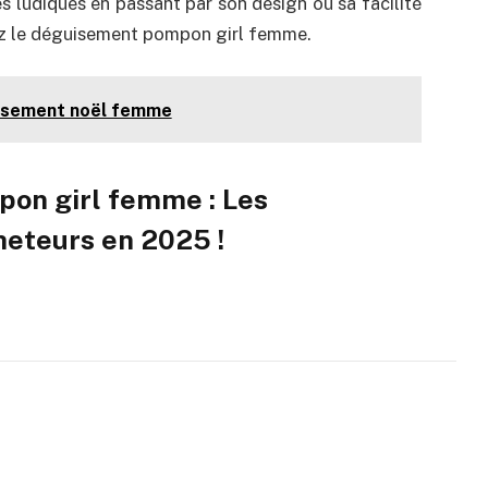
es ludiques en passant par son design ou sa facilité
hez le déguisement pompon girl femme.
uisement noël femme
on girl femme : Les
eteurs en 2025 !