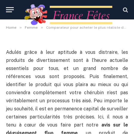
femme
By
Administrateur
23 septembre 2020
Aucun commentaire
»
»
Home
Femme
Comparateur pour acheter le plus réaliste déguisement fluo femme
Adulés grâce à leur aptitude à vous distraire, les
produits de divertissement sont à l’heure actuelle
essentiels pour tous, et un grand nombre de
références vous sont proposés. Puis finalement,
identifier le produit qui vous plaira au mieux ou qui
conviendra complètement votre chérubin n’est pas
véritablement un processus très aisé. Peu importe le
jeu souhaité, il est en permanence capital de surveiller
certaines particularités très précises. Ici, il nous a
tenu à cœur de vous faire part notre
avis sur le
déguisement fluo femme
, un produit de