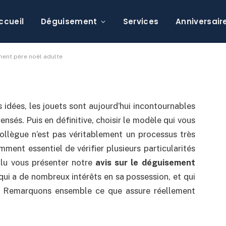
r le meilleur
 adulte
ccueil
Déguisement
Services
Anniversair
mmentaire
ment père noël adulte
 idées, les jouets sont aujourd’hui incontournables
nsés. Puis en définitive, choisir le modèle qui vous
collègue n’est pas véritablement un processus très
amment essentiel de vérifier plusieurs particularités
oulu vous présenter notre
avis sur le déguisement
 qui a de nombreux intérêts en sa possession, et qui
sir. Remarquons ensemble ce que assure réellement