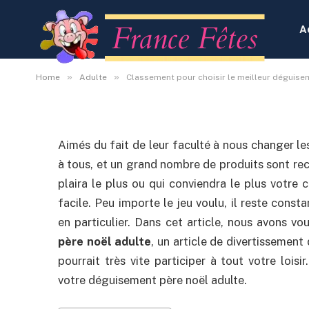
Classement pour choisi
déguisement père noël
A
By
Administrateur
6 octobre 2020
Aucun co
»
»
Home
Adulte
Classement pour choisir le meilleur déguise
Aimés du fait de leur faculté à nous changer les
à tous, et un grand nombre de produits sont rece
plaira le plus ou qui conviendra le plus votre 
facile. Peu importe le jeu voulu, il reste const
en particulier. Dans cet article, nous avons v
père noël adulte
, un article de divertissement
pourrait très vite participer à tout votre loi
votre déguisement père noël adulte.