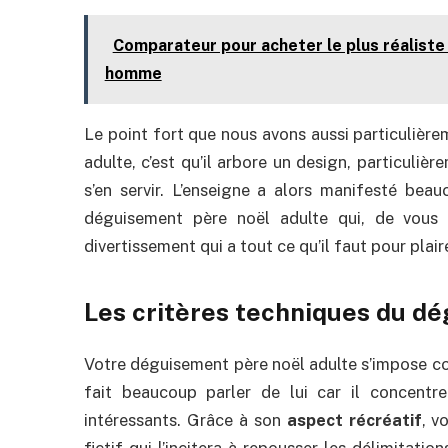
Comparateur pour acheter le plus réalist
homme
Le point fort que nous avons aussi particulièr
adulte, c’est qu’il arbore un design, particuliè
s’en servir. L’enseigne a alors manifesté beau
déguisement père noël adulte qui, de vous
divertissement qui a tout ce qu’il faut pour plair
Les critères techniques du d
Votre déguisement père noël adulte s’impose co
fait beaucoup parler de lui car il concentr
intéressants. Grâce à son
aspect récréatif
, v
fictif qui l’incitera à repousser les délimitati