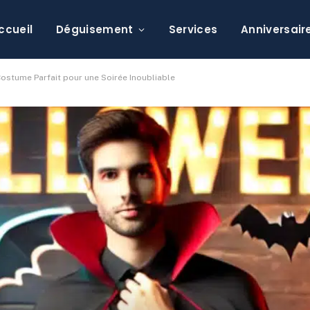
ccueil
Déguisement
Services
Anniversair
ostume Parfait pour une Soirée Inoubliable