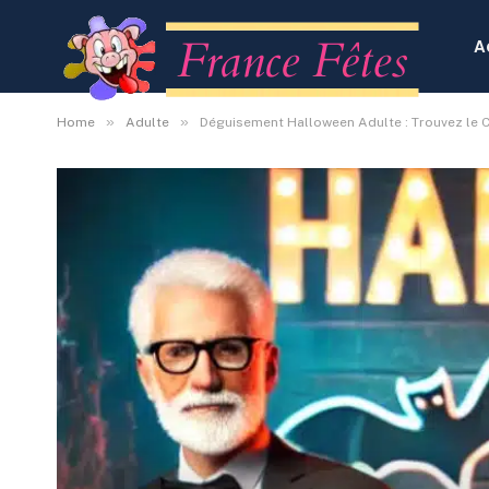
A
»
»
Home
Adulte
Déguisement Halloween Adulte : Trouvez le C