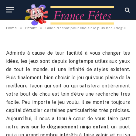
enfant
By
Administrateur
14 novembre 2020
Aucun commentaire
»
»
Home
Enfant
Guide d’achat pour choisir le plus beau déguisement ninja enfant
Admirés à cause de leur facilité à vous changer les
idées, les jeux sont depuis longtemps utiles aux yeux
de tout le monde, et une infinité de styles existent.
Puis finalement, bien choisir le jeu qui vous plaira de la
meilleure façon qui soit ou qui satisfera entièrement
votre bout de chou est loin d’être une recherche très
facile. Peu importe le jeu voulu, il se montre toujours
capital d’étudier certaines particularités très précises.
Aujourd’hui, il nous a tenu à cœur de vous faire part
notre
avis sur le déguisement ninja enfant
, un jouet
qui a un grand nombre intérêts à faire valoir, et qui va