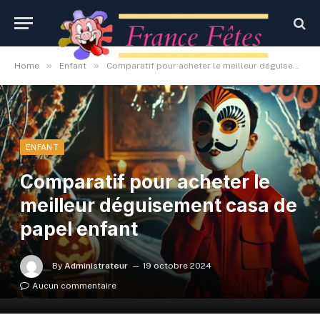
»
»
Home
Enfant
Comparatif pour acheter le meilleur déguisement casa de papel enfant
ENFANT
Comparatif pour acheter le
meilleur déguisement casa de
papel enfant
By
Administrateur
19 octobre 2024
Aucun commentaire