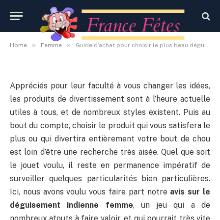
indienne femme
By
Administrateur
27 septembre 2020
Aucun commentaire
»
»
Home
Femme
Guide d’achat pour choisir le plus beau déguisement indienne femme
Appréciés pour leur faculté à vous changer les idées,
les produits de divertissement sont à l’heure actuelle
utiles à tous, et de nombreux styles existent. Puis au
bout du compte, choisir le produit qui vous satisfera le
plus ou qui divertira entièrement votre bout de chou
est loin d’être une recherche très aisée. Quel que soit
le jouet voulu, il reste en permanence impératif de
surveiller quelques particularités bien particulières.
Ici, nous avons voulu vous faire part notre
avis sur le
déguisement indienne femme
, un jeu qui a de
nombreux atouts à faire valoir, et qui pourrait très vite