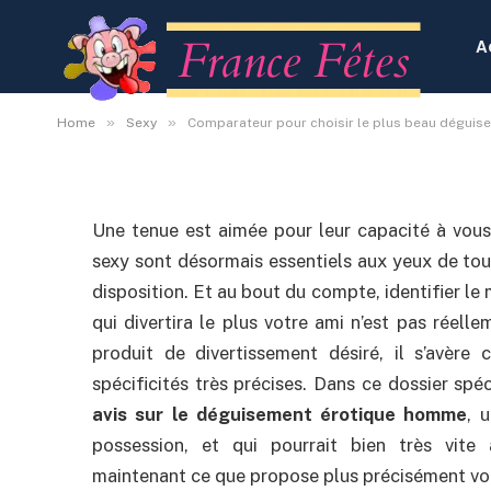
Comparateur pour choi
déguisement érotiqu
A
By
Administrateur
3 octobre 2020
Aucun co
»
»
Home
Sexy
Comparateur pour choisir le plus beau dégui
Une tenue est aimée pour leur capacité à vous 
sexy sont désormais essentiels aux yeux de tout
disposition. Et au bout du compte, identifier le
qui divertira le plus votre ami n’est pas réell
produit de divertissement désiré, il s’avère 
spécificités très précises. Dans ce dossier spé
avis sur le déguisement érotique homme
, 
possession, et qui pourrait bien très vite
maintenant ce que propose plus précisément v