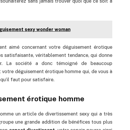
 souhaiterez sans jamais trouver quoi que ce soit à
déguisement sexy wonder woman
ment aimé concernant votre déguisement érotique
très satisfaisante, véritablement tendance, qui donne
er. La société a donc témoigné de beaucoup
t votre déguisement érotique homme qui, de vous à
’il faut pour satisfaire.
uisement érotique homme
mme un article de divertissement sexy qui a très
egroupe une grande addition de bénéfices tous plus
 son
aspect divertissant
, votre copain pourra ainsi