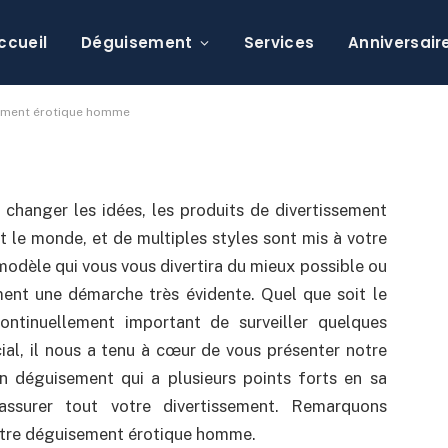
sir le plus beau
e homme
ccueil
Déguisement
Services
Anniversair
mmentaire
sement érotique homme
changer les idées, les produits de divertissement
 le monde, et de multiples styles sont mis à votre
 modèle qui vous vous divertira du mieux possible ou
ement une démarche très évidente. Quel que soit le
continuellement important de surveiller quelques
cial, il nous a tenu à cœur de vous présenter notre
un déguisement qui a plusieurs points forts en sa
 assurer tout votre divertissement. Remarquons
otre déguisement érotique homme.