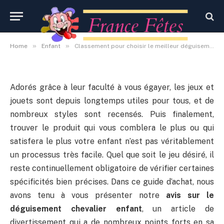
chevalier enfant
By
Administrateur
23 septembre 2020
Aucun commentaire
»
»
Home
Enfant
Classement pour choisir le meilleur déguisement chevalier enfant
Adorés grâce à leur faculté à vous égayer, les jeux et
jouets sont depuis longtemps utiles pour tous, et de
nombreux styles sont recensés. Puis finalement,
trouver le produit qui vous comblera le plus ou qui
satisfera le plus votre enfant n’est pas véritablement
un processus très facile. Quel que soit le jeu désiré, il
reste continuellement obligatoire de vérifier certaines
spécificités bien précises. Dans ce guide d’achat, nous
avons tenu à vous présenter notre
avis sur le
déguisement chevalier enfant
, un article de
divertissement qui a de nombreux points forts en sa