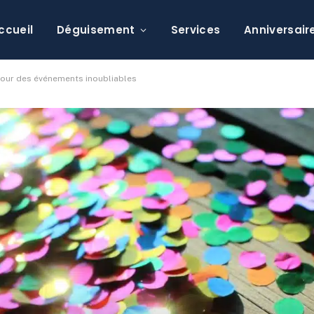
ccueil
Déguisement
Services
Anniversair
 pour des événements inoubliables