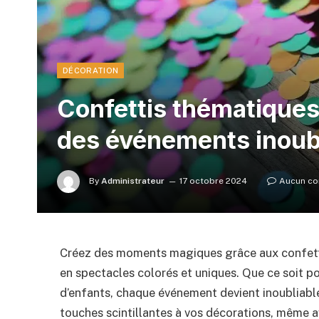
DÉCORATION
Confettis thématiques 
des événements inoub
By
Administrateur
17 octobre 2024
Aucun co
Créez des moments magiques grâce aux confetti
en spectacles colorés et uniques. Que ce soit po
d’enfants, chaque événement devient inoubliabl
touches scintillantes à vos décorations, même av