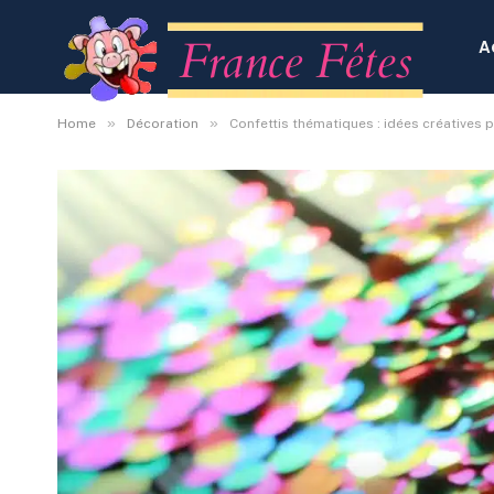
A
»
»
Home
Décoration
Confettis thématiques : idées créatives