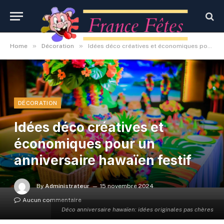
»
»
Home
Décoration
Idées déco créatives et économiques pour un anniversaire hawaïen festif
DÉCORATION
Idées déco créatives et
économiques pour un
anniversaire hawaïen festif
By
Administrateur
15 novembre 2024
Aucun commentaire
Déco anniversaire hawaïen: idées originales pas chères