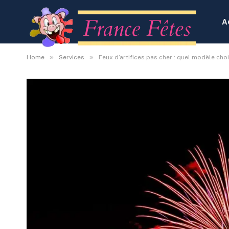
A
»
»
Home
Services
Feux d’artifices pas cher : quel modèle choi