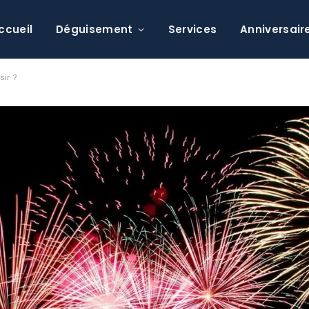
ccueil
Déguisement
Services
Anniversair
sir ?