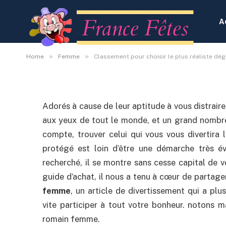
Classement pour choisi
déguisement romain 
A
By
Administrateur
12 octobre 2020
Aucun co
»
»
Home
Femme
Classement pour choisir le plus réaliste d
Adorés à cause de leur aptitude à vous distraire
aux yeux de tout le monde, et un grand nombr
compte, trouver celui qui vous vous divertira 
protégé est loin d’être une démarche très év
recherché, il se montre sans cesse capital de vé
guide d’achat, il nous a tenu à cœur de partag
femme
, un article de divertissement qui a plu
vite participer à tout votre bonheur. notons 
romain femme.