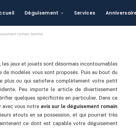
r le plus réaliste
femme
ccueil
Déguisement
Services
Anniversair
mmentaire
éguisement romain femme
, les jeux et jouets sont désormais incontournables
e de modèles vous sont proposés. Puis au bout du
le plus ou qui satisfera complètement votre petit
idente. Peu importe le article de divertissement
rifier quelques spécificités en particulier. Dans ce
er avec vous notre
avis sur le déguisement romain
sieurs atouts en sa possession, et qui pourrait très
maintenant ce dont est capable votre déguisement