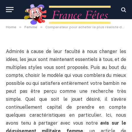
militaire femme
By
Administrateur
22 octobre 2020
Aucun commentaire
»
»
Home
Femme
Comparateur pour acheter le plus réaliste déguisement militaire femme
Admirés à cause de leur faculté à nous changer les
idées, les jeux sont maintenant essentiels à tous, et de
multiples styles vous sont proposés. Puis au bout du
compte, choisir le modèle qui vous comblera du mieux
possible ou qui satisfera entièrement votre bambin ne
peut pas être perçu comme une recherche très
simple. Quel que soit le jouet désiré, il s’avère
continuellement capital de prendre en compte
quelques caractéristiques en particulier. Ici, nous
avons tenu à partager avec vous notre
avis sur le
déguisement militaire femme
, un article de