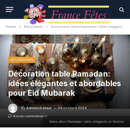
»
»
Home
Décoration
Décoration table Ramadan: idées élégantes et abordables pour Eid Mubarak
DÉCORATION
Décoration table Ramadan:
idées élégantes et abordables
pour Eid Mubarak
By
Administrateur
24 octobre 2024
Aucun commentaire
Idées déco Ramadan: table élégante et festive