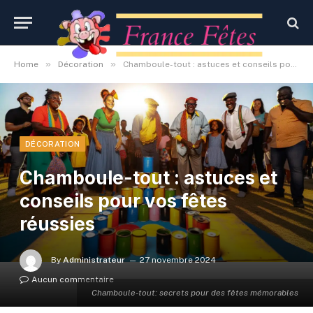
»
»
Home
Décoration
Chamboule-tout : astuces et conseils pour vos fêtes réussies
DÉCORATION
Chamboule-tout : astuces et
conseils pour vos fêtes
réussies
By
Administrateur
27 novembre 2024
Aucun commentaire
Chamboule-tout: secrets pour des fêtes mémorables