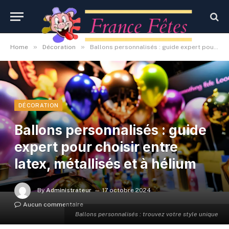
»
»
Home
Décoration
Ballons personnalisés : guide expert pour choisir entre latex, métallisés et à hélium
DÉCORATION
Ballons personnalisés : guide
expert pour choisir entre
latex, métallisés et à hélium
By
Administrateur
17 octobre 2024
Aucun commentaire
Ballons personnalisés : trouvez votre style unique